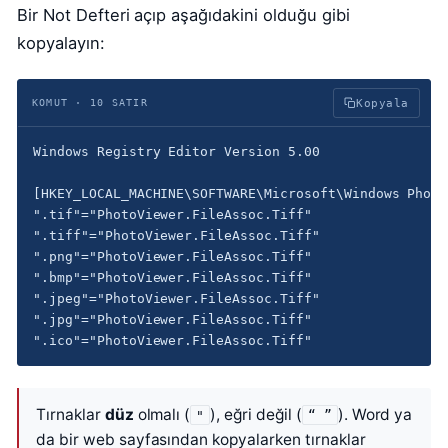
Bir Not Defteri açıp aşağıdakini olduğu gibi
kopyalayın:
KOMUT · 10 SATIR
Kopyala
Windows Registry Editor Version 5.00

[HKEY_LOCAL_MACHINE\SOFTWARE\Microsoft\Windows Photo
".tif"="PhotoViewer.FileAssoc.Tiff"

".tiff"="PhotoViewer.FileAssoc.Tiff"

".png"="PhotoViewer.FileAssoc.Tiff"

".bmp"="PhotoViewer.FileAssoc.Tiff"

".jpeg"="PhotoViewer.FileAssoc.Tiff"

".jpg"="PhotoViewer.FileAssoc.Tiff"

".ico"="PhotoViewer.FileAssoc.Tiff"
Tırnaklar
düz
olmalı (
), eğri değil (
). Word ya
"
“ ”
da bir web sayfasından kopyalarken tırnaklar