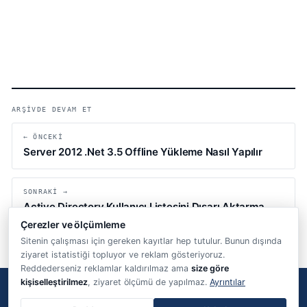
ARŞIVDE DEVAM ET
← ÖNCEKI
Server 2012 .Net 3.5 Offline Yükleme Nasıl Yapılır
SONRAKI →
Active Directory Kullanıcı Listesini Dışarı Aktarma
Nasıl Yapılır ?
Çerezler ve ölçümleme
Sitenin çalışması için gereken kayıtlar hep tutulur. Bunun dışında
ziyaret istatistiği topluyor ve reklam gösteriyoruz.
Reddederseniz reklamlar kaldırılmaz ama
size göre
kişiselleştirilmez
, ziyaret ölçümü de yapılmaz.
Ayrıntılar
“…Her bilenin üstünde daha çok bilen biri vardır.”
Yûsuf, 12/76