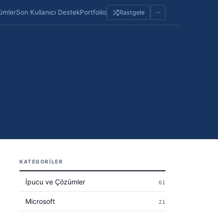
ümler
Son Kullanıcı Destek
Portfolio
Rastgele
Sayfalar
KATEGORILER
İpucu ve Çözümler
61
Microsoft
21