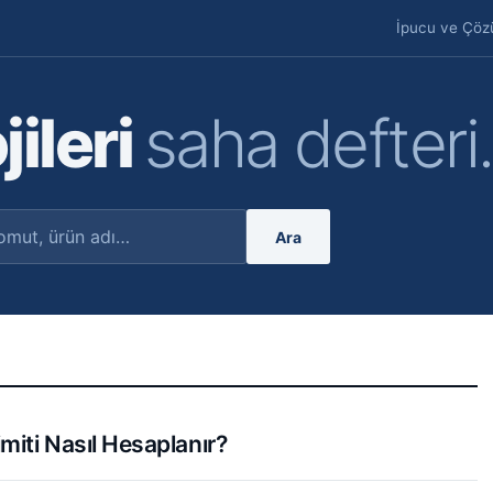
İpucu ve Çöz
jileri
saha defteri.
Ara
miti Nasıl Hesaplanır?