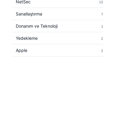
NetSec
15
Sanallaştırma
7
Donanım ve Teknoloji
1
Yedekleme
2
Apple
2