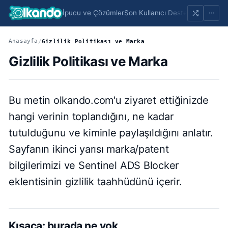
İpucu ve Çözümler
Son Kullanıcı Destek
Portfolio
Sayf
Anasayfa
/
Gizlilik Politikası ve Marka
Gizlilik Politikası ve Marka
Bu metin olkando.com'u ziyaret ettiğinizde
hangi verinin toplandığını, ne kadar
tutulduğunu ve kiminle paylaşıldığını anlatır.
Sayfanın ikinci yarısı marka/patent
bilgilerimizi ve Sentinel ADS Blocker
eklentisinin gizlilik taahhüdünü içerir.
Kısaca: burada ne yok