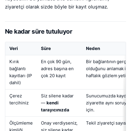
ziyaretçi olarak sizde böyle bir kayıt oluşmaz.
Ne kadar süre tutuluyor
Veri
Süre
Neden
Kırık
En çok 90 gün,
Bir bağlantının gerçek
bağlantı
adres başına en
olduğunu anlamak için
kayıtları (IP
çok 20 kayıt
haftalık gözlem yetiyo
dahil)
Çerez
Siz silene kadar
Sunucumuzda kaydı y
tercihiniz
—
kendi
ziyarette aynı soruy
tarayıcınızda
için.
Ölçümleme
Onay verdiyseniz,
Tekil ziyaretçi sayısı i
kimliği
siz silene kadar