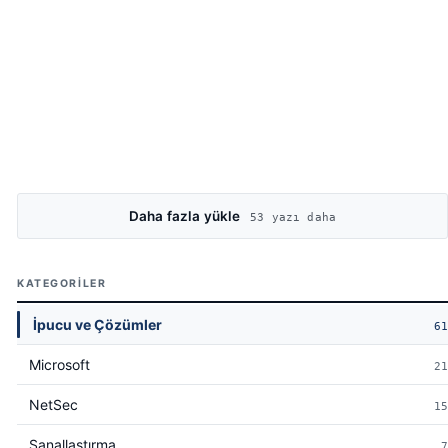
Daha fazla yükle
53 yazı daha
KATEGORILER
İpucu ve Çözümler
61
Microsoft
21
NetSec
15
Sanallaştırma
7