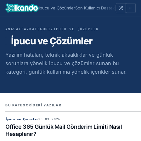
İpucu ve Çözümler
Son Kullanıcı Destek
Portfolio
Sayf
ANASAYFA
/
KATEGORI
/
İPUCU VE ÇÖZÜMLER
İpucu ve Çözümler
Yazılım hataları, teknik aksaklıklar ve günlük
sorunlara yönelik ipucu ve çözümler sunan bu
kategori, günlük kullanıma yönelik içerikler sunar.
BU KATEGORIDEKI YAZILAR
İpucu ve Çözümler
23.03.2026
Office 365 Günlük Mail Gönderim Limiti Nasıl
Hesaplanır?