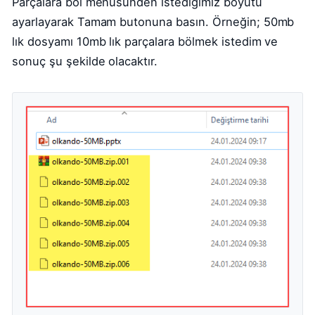
Parçalara böl menüsünden istediğimiz boyutu
ayarlayarak Tamam butonuna basın. Örneğin; 50mb
lık dosyamı 10mb lık parçalara bölmek istedim ve
sonuç şu şekilde olacaktır.