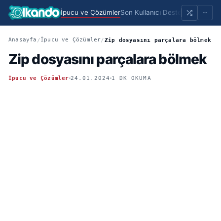
İpucu ve Çözümler
Son Kullanıcı Destek
Portfolio
Sayf
Anasayfa
İpucu ve Çözümler
/
/
Zip dosyasını parçalara bölmek
Zip dosyasını parçalara bölmek
İpucu ve Çözümler
24.01.2024
1 DK OKUMA