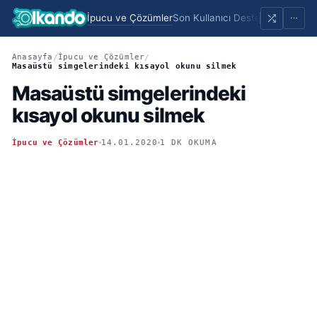
İpucu ve Çözümler
Son Kullanıcı Destek
Portfolio
Sayf
Anasayfa
İpucu ve Çözümler
/
/
Masaüstü simgelerindeki kısayol okunu silmek
Masaüstü simgelerindeki
kısayol okunu silmek
İpucu ve Çözümler
14.01.2020
1 DK OKUMA